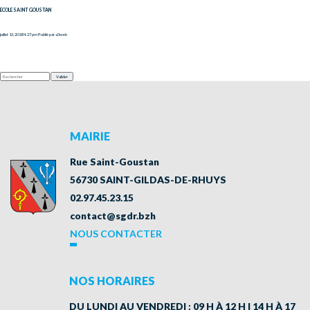
ECOLE SAINT GOUSTAN
juillet 13, 2018 4:27 pm
Publié par
a3web
Valider
MAIRIE
Rue Saint-Goustan
56730 SAINT-GILDAS-DE-RHUYS
02.97.45.23.15
contact@sgdr.bzh
NOUS CONTACTER
NOS HORAIRES
DU LUNDI AU VENDREDI : 09 H À 12 H | 14 H À 17